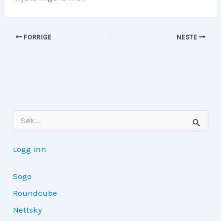
FORRIGE
NESTE
S
ø
k
e
Logg inn
t
t
e
Sogo
r
Roundcube
:
Nettsky