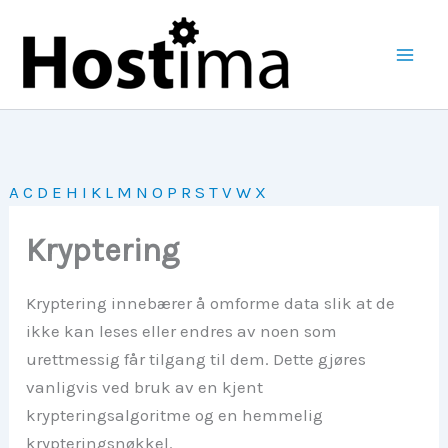
Hopp
rett
til
Mai
innholdet
Men
A
C
D
E
H
I
K
L
M
N
O
P
R
S
T
V
W
X
Kryptering
Kryptering innebærer å omforme data slik at de
ikke kan leses eller endres av noen som
urettmessig får tilgang til dem. Dette gjøres
vanligvis ved bruk av en kjent
krypteringsalgoritme og en hemmelig
krypteringsnøkkel.