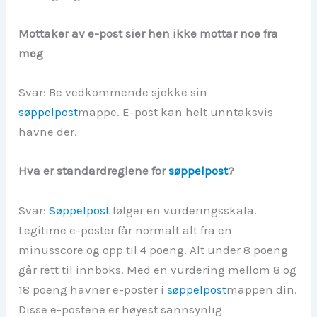
Mottaker av e-post sier hen ikke mottar noe fra
meg
Svar: Be vedkommende sjekke sin
søppelpost
mappe. E-post kan helt unntaksvis
havne der.
Hva er standardreglene for
søppelpost
?
Svar:
Søppelpost
følger en vurderingsskala.
Legitime e-poster får normalt alt fra en
minusscore og opp til 4 poeng. Alt under 8 poeng
går rett til innboks. Med en vurdering mellom 8 og
18 poeng havner e-poster i
søppelpost
mappen din.
Disse e-postene er høyest sannsynlig