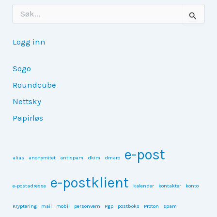
S
ø
k
e
Logg inn
t
t
e
Sogo
r
Roundcube
:
Nettsky
Papirløs
e-post
alias
anonymitet
antispam
dkim
dmarc
e-postklient
e-postadresse
kalender
kontakter
konto
Kryptering
mail
mobil
personvern
Pgp
postboks
Proton
spam