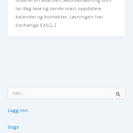
lar deg lese og sende mail, oppdatere
kalender og kontakter. Løsningen har
Exchange EAS […]
S
ø
k
e
Logg inn
t
t
e
Sogo
r